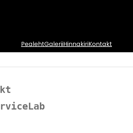
Pealeht
Galerii
Hinnakiri
Kontakt
kt
rviceLab