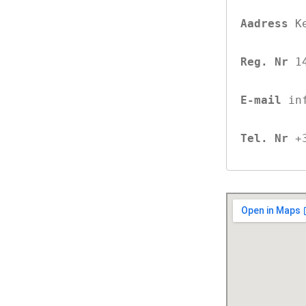
Aadress 
K
Reg. Nr 
1
E-mail 
in
Tel. Nr 
+