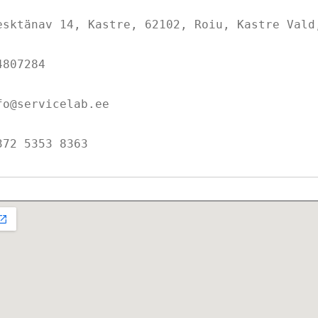
esktänav 14, Kastre, 62102, Roiu, Kastre Vald,
4807284

fo@servicelab.ee

372 5353 8363