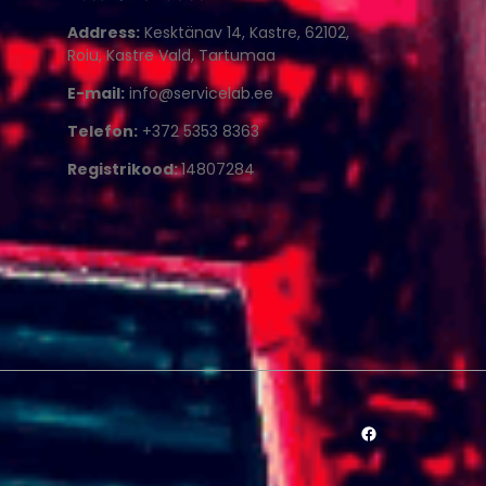
Address:
Kesktänav 14, Kastre, 62102,
Roiu, Kastre Vald, Tartumaa
E-mail:
info@servicelab.ee
Telefon:
+372 5353 8363
Registrikood:
14807284
#