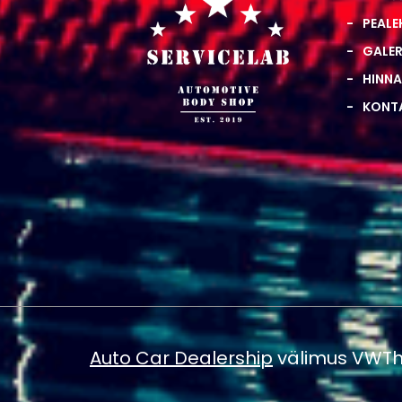
PEALE
GALER
HINNA
KONT
Auto Car Dealership
välimus VWTh